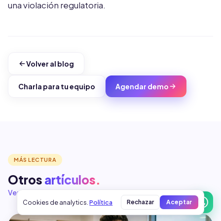
una violación regulatoria.
Volver al blog
Charla para tu equipo
Agendar demo
MÁS LECTURA
Otros
artículos.
Ver todo el blog →
Cookies de analytics.
Política
Rechazar
Aceptar