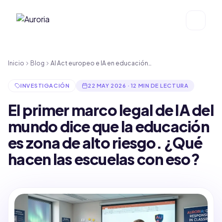
Saltar al contenido
Inicio
Blog
AI Act europeo e IA en educación…
INVESTIGACIÓN
22 MAY 2026 · 12 MIN DE LECTURA
El primer marco legal de IA del
mundo dice que la educación
es zona de alto riesgo. ¿Qué
hacen las escuelas con eso?